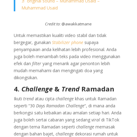
♬ original sound – Muhammad Usaid –
Muhammad Usaid
Credit to
: @awakkatmane
Untuk memastikan kualiti video stabil dan tidak
bergegar, gunakan
Stabilizer phone
supaya
penyampaian anda kelihatan lebih profesional. Anda
juga boleh menambah teks pada video menggunakan
efek dan
filter
yang menarik agar penonton lebih
mudah memahami dan mengingati doa yang
dikongsikan.
4.
Challenge
&
Trend
Ramadan
Ikuti
trend
atau cipta
challenge
khas untuk Ramadan
seperti “30
Days Ramadan Challenge
“, di mana anda
berkongsi satu kebaikan atau amalan setiap hari. Anda
juga boleh sertai cabaran yang sedang
viral
di TikTok
dengan tema Ramadan seperti
challenge
memasak
dengan bahan bajet,
challenge
dekorasi rumah untuk