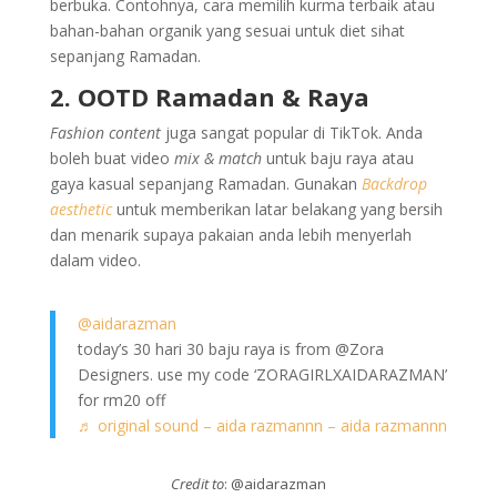
berbuka. Contohnya, cara memilih kurma terbaik atau
bahan-bahan organik yang sesuai untuk diet sihat
sepanjang Ramadan.
2. OOTD Ramadan & Raya
Fashion content
juga sangat popular di TikTok. Anda
boleh buat video
mix & match
untuk baju raya atau
gaya kasual sepanjang Ramadan. Gunakan
Backdrop
aesthetic
untuk memberikan latar belakang yang bersih
dan menarik supaya pakaian anda lebih menyerlah
dalam video.
@aidarazman
today’s 30 hari 30 baju raya is from @Zora
Designers. use my code ‘ZORAGIRLXAIDARAZMAN’
for rm20 off
♬ original sound – aida razmannn – aida razmannn
Credit to
: @aidarazman