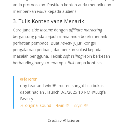
anda promosikan. Pastikan konten anda menarik dan
memberikan
value
kepada audiens.
3. Tulis Konten yang Menarik
Cara jana
side income
dengan
affiliate marketing
bergantung pada sejauh mana anda boleh menarik
perhatian pembaca. Buat
review
jujur, kongsi
pengalaman peribadi, dan berikan solusi kepada
masalah pengguna. Teknik
soft selling
lebih berkesan
berbanding hanya menampal
link
tanpa konteks.
@fa.ieren
ong tear and win 💗 excited sangat bila bukak
dapat hadiah , launch 3/3/2025 10 PM @Luqfa
Beauty
♬ original sound – Æyin 🍉 – Æyin 🍉
Credit to
: @fa.ieren