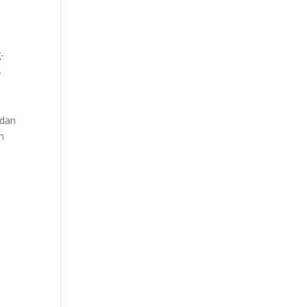
-
.
 dan
n