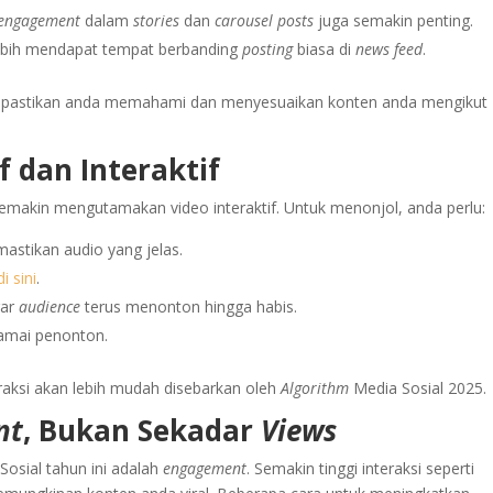
engagement
dalam
stories
dan
carousel posts
juga semakin penting.
lebih mendapat tempat berbanding
posting
biasa di
news feed
.
al, pastikan anda memahami dan menyesuaikan konten anda mengikut
 dan Interaktif
emakin mengutamakan video interaktif. Untuk menonjol, anda perlu:
stikan audio yang jelas.
di sini
.
gar
audience
terus menonton hingga habis.
ramai penonton.
aksi akan lebih mudah disebarkan oleh
Algorithm
Media Sosial 2025.
nt
, Bukan Sekadar
Views
Sosial
tahun ini
adalah
engagement
. Semakin tinggi interaksi seperti