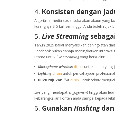
4.
Konsisten dengan Ja
Algoritma media sosial suka akan akaun yang k
kurangnya 3-5 kali seminggu. Anda boleh rujuk 
5.
Live Streaming
sebaga
Tahun 2025 bakal menyaksikan peningkatan dala
Facebook bukan sahaja meningkatkan interaksi 
utama untuk
live streaming
yang berkualiti:
Microphone wireless
di sini
untuk audio yang j
Lighting
di s
i
ni
untuk pencahayaan profesional
Buku rujukan
live
di sini
untuk teknik menjual
Live
yang mendapat
engagement
tinggi akan leb
kebarangkalian konten anda sampai kepada lebi
6.
Gunakan
Hashtag
da