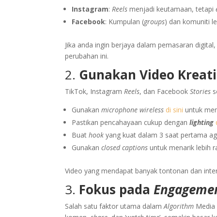
Instagram
:
Reels
menjadi keutamaan, tetapi
Facebook
: Kumpulan (
groups
) dan komuniti 
Jika anda ingin berjaya dalam pemasaran digit
perubahan ini.
2.
Gunakan Video Kreatif
TikTok, Instagram
Reels
, dan Facebook
Stories
s
Gunakan
microphone wireless
di sini
untuk mema
Pastikan pencahayaan cukup dengan
lighting
Buat
hook
yang kuat dalam 3 saat pertama a
Gunakan
closed captions
untuk menarik lebih 
Video yang mendapat banyak tontonan dan inter
3.
Fokus pada
Engageme
Salah satu faktor utama dalam
Algorithm
Media 