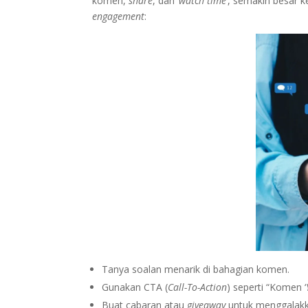
komen,
share
, dan ‘
watch time
’, semakin besar 
engagement
:
Tanya soalan menarik di bahagian komen.
Gunakan CTA (
Call-To-Action
) seperti “Komen ‘
Buat cabaran atau
giveaway
untuk menggalakk