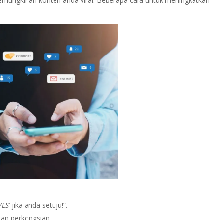
kemungkinan konten anda viral. Beberapa cara untuk meningkatkan
YES
’ jika anda setuju!”.
an perkongsian.