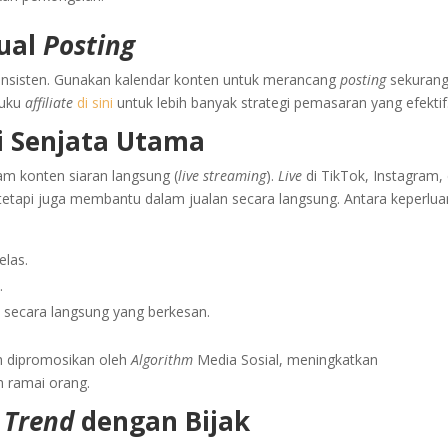
dual
Posting
onsisten. Gunakan kalendar konten untuk merancang
posting
sekurang
buku
affiliate
di sini
untuk lebih banyak strategi pemasaran yang efektif
i Senjata Utama
m konten siaran langsung (
live streaming
).
Live
di TikTok, Instagram,
tetapi juga membantu dalam jualan secara langsung. Antara keperlua
elas.
.
 secara langsung yang berkesan.
ih dipromosikan oleh
Algorithm
Media Sosial, meningkatkan
h ramai orang.
n
Trend
dengan Bijak