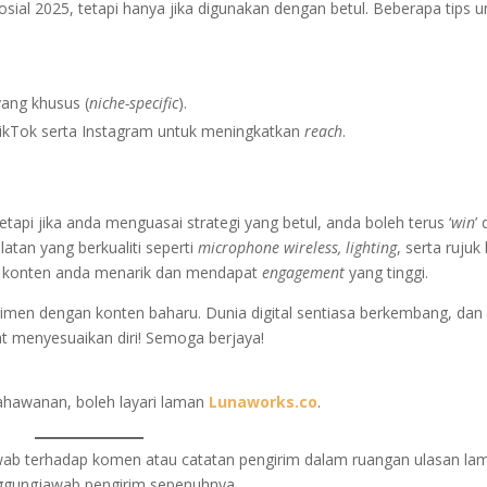
sial 2025, tetapi hanya jika digunakan dengan betul. Beberapa tips u
yang khusus (
niche-specific
).
ikTok serta Instagram untuk meningkatkan
reach
.
tapi jika anda menguasai strategi yang betul, anda boleh terus ‘
win
’ 
atan yang berkualiti seperti
microphone wireless, lighting
, serta rujuk
 konten anda menarik dan mendapat
engagement
yang tinggi.
rimen dengan konten baharu. Dunia digital sentiasa berkembang, dan
t menyesuaikan diri! Semoga berjaya!
sahawanan, boleh layari laman
Lunaworks.co
.
awab terhadap komen atau catatan pengirim dalam ruangan ulasan la
anggungjawab pengirim sepenuhnya.