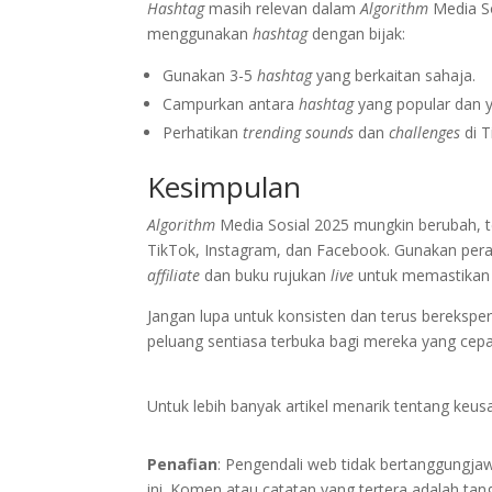
Hashtag
masih relevan dalam
Algorithm
Media So
menggunakan
hashtag
dengan bijak:
Gunakan 3-5
hashtag
yang berkaitan sahaja.
Campurkan antara
hashtag
yang popular dan 
Perhatikan
trending sounds
dan
challenges
di T
Kesimpulan
Algorithm
Media Sosial 2025 mungkin berubah, te
TikTok, Instagram, dan Facebook. Gunakan peral
affiliate
dan buku rujukan
live
untuk memastikan
Jangan lupa untuk konsisten dan terus berekspe
peluang sentiasa terbuka bagi mereka yang cepa
Untuk lebih banyak artikel menarik tentang keu
Penafian
: Pengendali web tidak bertanggungj
ini. Komen atau catatan yang tertera adalah t