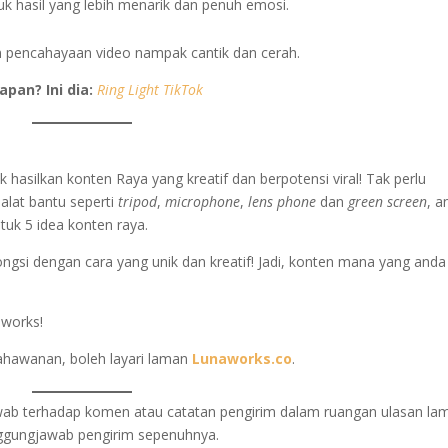
k hasil yang lebih menarik dan penuh emosi.
n pencahayaan video nampak cantik dan cerah.
pan? Ini dia:
Ring Light TikTok
hasilkan konten Raya yang kreatif dan berpotensi viral! Tak perlu
lat bantu seperti
tripod
,
microphone
,
lens phone
dan
green screen
, a
ntuk 5 idea konten raya.
ngsi dengan cara yang unik dan kreatif! Jadi, konten mana yang anda
aworks!
sahawanan, boleh layari laman
Lunaworks.co
.
awab terhadap komen atau catatan pengirim dalam ruangan ulasan la
anggungjawab pengirim sepenuhnya.