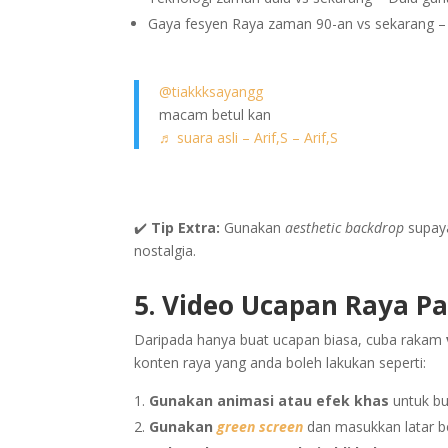
Gaya fesyen Raya zaman 90-an vs sekarang – 
@tiakkksayangg
macam betul kan
♬ suara asli – Arif,S – Arif,S
✔️
Tip Extra:
Gunakan
aesthetic backdrop
supay
nostalgia.
5. Video Ucapan Raya Pal
Daripada hanya buat ucapan biasa, cuba rakam
konten raya yang anda boleh lakukan seperti:
Gunakan animasi atau efek khas
untuk bua
Gunakan
green screen
dan masukkan latar b