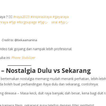
a ? 😮‍💨
#raya2023
#inspirasiraya
#gayaraya
hraya
#fyp
#forgoupage
#fypシ゚viral
#fypシ
Credit to
: @tiekaamanina
ideo tak goyang dan nampak lebih profesional.
uba ini:
Phone Stabilizer
 – Nostalgia Dulu vs Sekarang
n bertemakan nostalgia memang mudah menarik perhatian, lebih-lebih
nda boleh buat perbandingan Raya dulu dan sekarang, contohnya:
 dewasa – Masa kecil, duit raya banyak; dah besar, kena bagi duit 
a kamera filem, sekarang guna telefon dengan
filter aesthetic
!