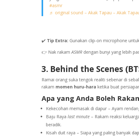
#asmr
♬ original sound – Akak Tapau – Akak Tapa
✔️
Tip Extra:
Gunakan clip-on microphone untuk 
👉 Nak rakam
ASMR
dengan bunyi yang lebih pad
3. Behind the Scenes (B
Ramai orang suka tengok realiti sebenar di seba
rakam
momen huru-hara
ketika buat persiapa
Apa yang Anda Boleh Raka
Kekecohan memasak di dapur – Ayam rendang t
Baju Raya
last minute
– Rakam reaksi keluarga 
beradik.
Kisah duit raya – Siapa yang paling banyak da