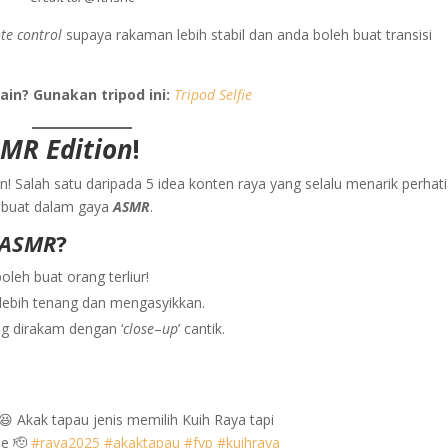
te control
supaya rakaman lebih stabil dan anda boleh buat transisi
in? Gunakan tripod ini:
Tripod Selfie
MR Edition
!
Salah satu daripada 5 idea konten raya yang selalu menarik perhat
a buat dalam gaya
ASMR
.
ASMR
?
leh buat orang terliur!
 lebih tenang dan mengasyikkan.
g dirakam dengan ‘
close
–
up
’ cantik.
😆 Akak tapau jenis memilih Kuih Raya tapi
se 🫡
#raya2025
#akaktapau
#fyp
#kuihraya