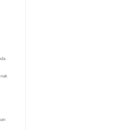
nda
 nak
man