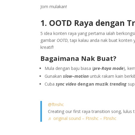
Jom mulakan!
1. OOTD Raya dengan Tra
5 idea konten raya yang pertama ialah berkong
gambar
OOTD
, tapi kalau anda nak buat konten 
kreatif!
Bagaimana Nak Buat?
Mula dengan baju biasa (
pre-Raya mode
), ke
Gunakan
slow
–
motion
untuk rakam kain berk
Cuba
sync video
dengan muzik
trending
sup
@ftnshc
Creating our first raya transition song, lulus
♬ original sound – Ftnshc – Ftnshc