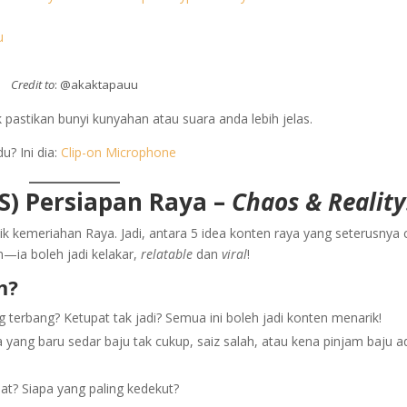
u
Credit to
: @akaktapauu
pastikan bunyi kunyahan atau suara anda lebih jelas.
u? Ini dia:
Clip-on Microphone
TS) Persiapan Raya –
Chaos & Reality
lik kemeriahan Raya. Jadi, antara 5 idea konten raya yang seterusnya
n—ia boleh jadi kelakar,
relatable
dan
viral
!
m?
erbang? Ketupat tak jadi? Semua ini boleh jadi konten menarik!
yang baru sedar baju tak cukup, saiz salah, atau kena pinjam baju ad
pat? Siapa yang paling kedekut?