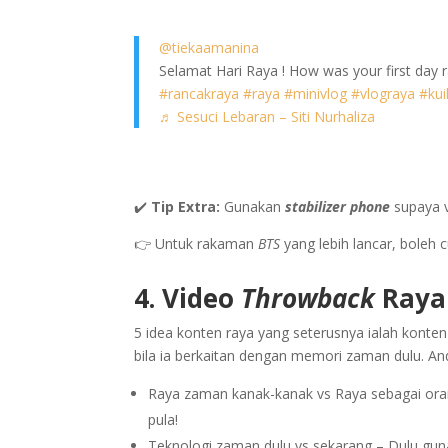
@tiekaamanina
Selamat Hari Raya ! How was your first day ray
#rancakraya
#raya
#minivlog
#vlograya
#kui
♬ Sesuci Lebaran – Siti Nurhaliza
✔️
Tip Extra:
Gunakan
stabilizer phone
supaya v
👉 Untuk rakaman
BTS
yang lebih lancar, boleh c
4. Video
Throwback
Raya
5 idea konten raya yang seterusnya ialah konte
bila ia berkaitan dengan memori zaman dulu. A
Raya zaman kanak-kanak vs Raya sebagai orang
pula!
Teknologi zaman dulu vs sekarang – Dulu gun