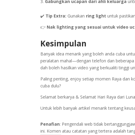
Gabungkan ucapan dari ahli keluarga
untu
✔️
Tip Extra:
Gunakan
ring light
untuk pastika
👉
Nak lighting yang sesuai untuk video uca
Kesimpulan
Banyak idea menarik yang boleh anda cuba untuk 
peralatan mahal—dengan telefon dan beberapa a
dah boleh hasilkan video yang berkualiti tinggi u
Paling penting, enjoy setiap momen Raya dan ko
cuba dulu?
Selamat berkarya & Selamat Hari Raya dari Lun
Untuk lebih banyak artikel menarik tentang keu
Penafian
: Pengendali web tidak bertanggungj
ini. Komen atau catatan yang tertera adalah t