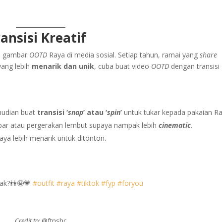
nsisi Kreatif
si gambar
OOTD
Raya di media sosial. Setiap tahun, ramai yang
share
yang lebih
menarik dan unik
, cuba buat video
OOTD
dengan transisi
mudian buat
transisi ‘
snap
’ atau ‘
spin
’
untuk tukar kepada pakaian Ra
ibar atau pergerakan lembut supaya nampak lebih
cinematic
.
aya lebih menarik untuk ditonton.
 tak?👫🤪💗
#outfit
#raya
#tiktok
#fyp
#foryou
Credit to:
@ftnshc